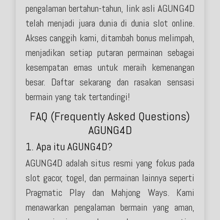
pengalaman bertahun-tahun, link asli AGUNG4D
telah menjadi juara dunia di dunia slot online.
Akses canggih kami, ditambah bonus melimpah,
menjadikan setiap putaran permainan sebagai
kesempatan emas untuk meraih kemenangan
besar. Daftar sekarang dan rasakan sensasi
bermain yang tak tertandingi!
FAQ (Frequently Asked Questions)
AGUNG4D
1. Apa itu AGUNG4D?
AGUNG4D adalah situs resmi yang fokus pada
slot gacor, togel, dan permainan lainnya seperti
Pragmatic Play dan Mahjong Ways. Kami
menawarkan pengalaman bermain yang aman,