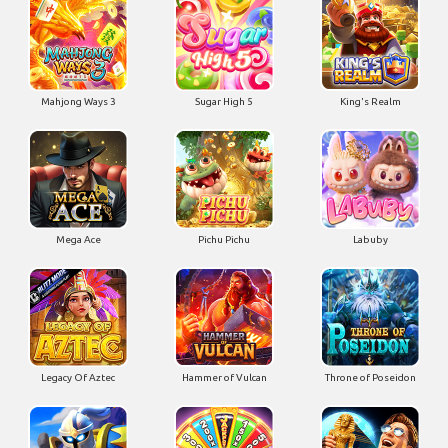
Mahjong Ways 3
Sugar High 5
King's Realm
Mega Ace
Pichu Pichu
Labuby
Legacy Of Aztec
Hammer of Vulcan
Throne of Poseidon