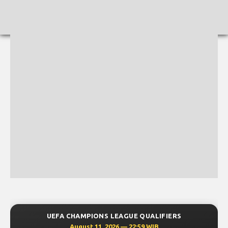
UEFA CHAMPIONS LEAGUE QUALIFIERS
August 11, 2026 — 22:59 WIB