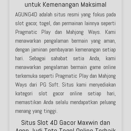
untuk Kemenangan Maksimal
AGUNG4D adalah situs resmi yang fokus pada
slot gacor, togel, dan permainan lainnya seperti
Pragmatic Play dan Mahjong Ways. Kami
menawarkan pengalaman bermain yang aman,
dengan jaminan pembayaran kemenangan setiap
hari. Sebagai sahabat setia Anda, kami
menawarkan pengalaman bermain game online
terkemuka seperti Pragmatic Play dan Mahjong
Ways dari PG Soft. Situs kami menyediakan
kategori slot gacor online setiap hari,
memastikan Anda selalu mendapatkan peluang
menang yang tinggi.
Situs Slot 4D Gacor Maxwin dan
Agen Judi Toto Togel Online Terbaik